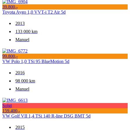
39.800,-
Toyota Aygo 1,0 VVT-i T2 Air 5d
2013
133 000 km
Manuel
99.800,-
VW Polo 1,0 TSi 95 BlueMotion 5d
2016
98 000 km
Manuel
Solgt
159.400,-
VW Golf VII 1,4 TSi 140 R-line DSG BMT 5d
2015