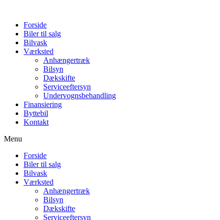
Forside
Biler til salg
Bilvask
Værksted
Anhængertræk
Bilsyn
Dækskifte
Serviceeftersyn
Undervognsbehandling
Finansiering
Byttebil
Kontakt
Menu
Forside
Biler til salg
Bilvask
Værksted
Anhængertræk
Bilsyn
Dækskifte
Serviceeftersyn