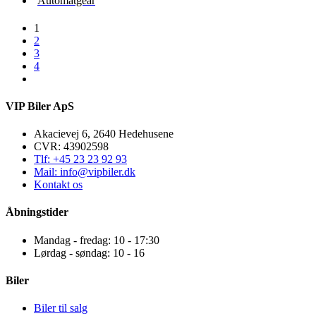
Automatgear
1
2
3
4
VIP Biler ApS
Akacievej 6, 2640 Hedehusene
CVR: 43902598
Tlf: +45 23 23 92 93
Mail: info@vipbiler.dk
Kontakt os
Åbningstider
Mandag - fredag: 10 - 17:30
Lørdag - søndag: 10 - 16
Biler
Biler til salg