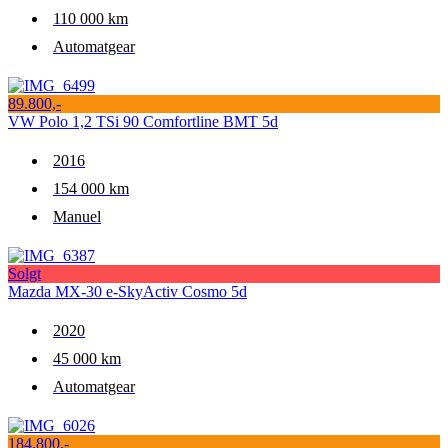
110 000 km
Automatgear
89.800,-
VW Polo 1,2 TSi 90 Comfortline BMT 5d
2016
154 000 km
Manuel
Solgt
Mazda MX-30 e-SkyActiv Cosmo 5d
2020
45 000 km
Automatgear
184.800,-