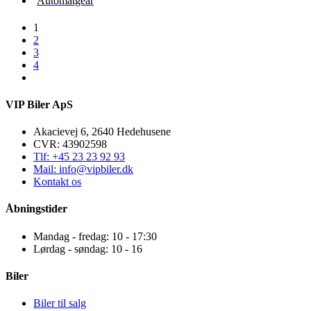
Automatgear
1
2
3
4
VIP Biler ApS
Akacievej 6, 2640 Hedehusene
CVR: 43902598
Tlf: +45 23 23 92 93
Mail: info@vipbiler.dk
Kontakt os
Åbningstider
Mandag - fredag: 10 - 17:30
Lørdag - søndag: 10 - 16
Biler
Biler til salg