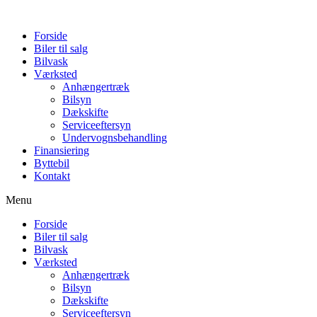
Forside
Biler til salg
Bilvask
Værksted
Anhængertræk
Bilsyn
Dækskifte
Serviceeftersyn
Undervognsbehandling
Finansiering
Byttebil
Kontakt
Menu
Forside
Biler til salg
Bilvask
Værksted
Anhængertræk
Bilsyn
Dækskifte
Serviceeftersyn