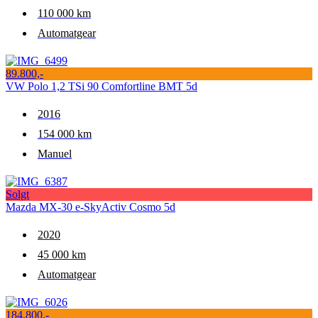
110 000 km
Automatgear
89.800,-
VW Polo 1,2 TSi 90 Comfortline BMT 5d
2016
154 000 km
Manuel
Solgt
Mazda MX-30 e-SkyActiv Cosmo 5d
2020
45 000 km
Automatgear
184.800,-