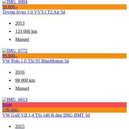
39.800,-
Toyota Aygo 1,0 VVT-i T2 Air 5d
2013
133 000 km
Manuel
99.800,-
VW Polo 1,0 TSi 95 BlueMotion 5d
2016
98 000 km
Manuel
Solgt
159.400,-
VW Golf VII 1,4 TSi 140 R-line DSG BMT 5d
2015