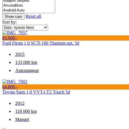
Reset all
Sort by:
83.600,-
Ford Fiesta 1,0 SCTi 100 Titanium aut. 5d
2015
133 000 km
Automatgear
64.800,-
Toyota Yaris 1,0 VVT-i T2 Touch 5d
2012
118 000 km
Manuel