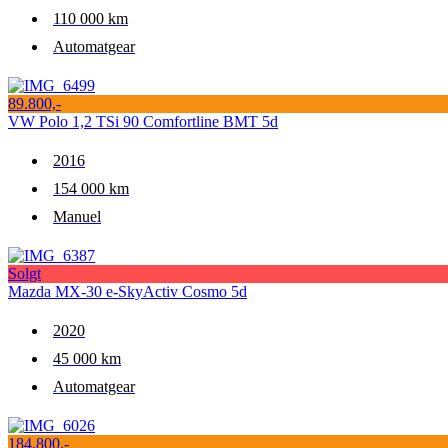
110 000 km
Automatgear
89.800,-
VW Polo 1,2 TSi 90 Comfortline BMT 5d
2016
154 000 km
Manuel
Solgt
Mazda MX-30 e-SkyActiv Cosmo 5d
2020
45 000 km
Automatgear
184.800,-