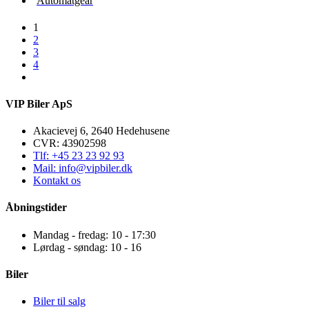
Automatgear
1
2
3
4
VIP Biler ApS
Akacievej 6, 2640 Hedehusene
CVR: 43902598
Tlf: +45 23 23 92 93
Mail: info@vipbiler.dk
Kontakt os
Åbningstider
Mandag - fredag: 10 - 17:30
Lørdag - søndag: 10 - 16
Biler
Biler til salg