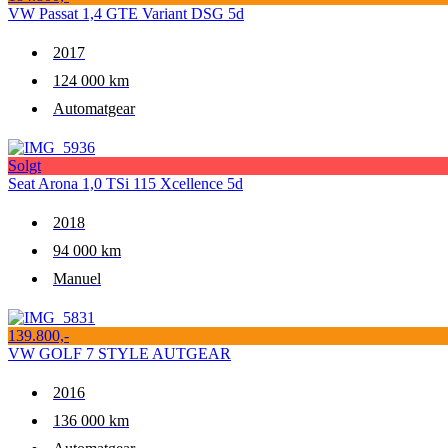
VW Passat 1,4 GTE Variant DSG 5d
2017
124 000 km
Automatgear
Solgt
Seat Arona 1,0 TSi 115 Xcellence 5d
2018
94 000 km
Manuel
139.800,-
VW GOLF 7 STYLE AUTGEAR
2016
136 000 km