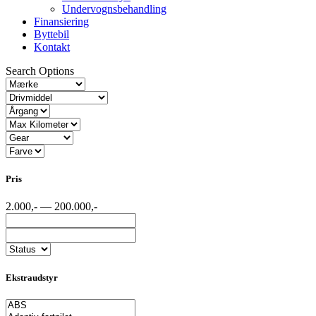
Undervognsbehandling
Finansiering
Byttebil
Kontakt
Search Options
Pris
2.000,- — 200.000,-
Ekstraudstyr