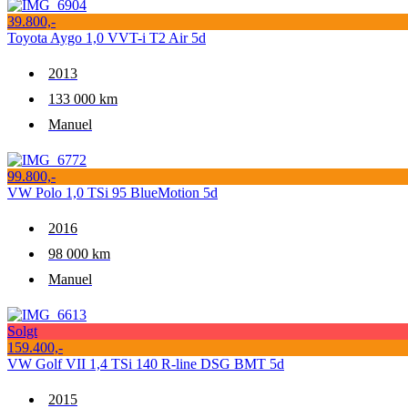
39.800,-
Toyota Aygo 1,0 VVT-i T2 Air 5d
2013
133 000 km
Manuel
99.800,-
VW Polo 1,0 TSi 95 BlueMotion 5d
2016
98 000 km
Manuel
Solgt
159.400,-
VW Golf VII 1,4 TSi 140 R-line DSG BMT 5d
2015