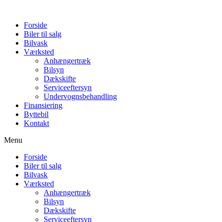
Forside
Biler til salg
Bilvask
Værksted
Anhængertræk
Bilsyn
Dækskifte
Serviceeftersyn
Undervognsbehandling
Finansiering
Byttebil
Kontakt
Menu
Forside
Biler til salg
Bilvask
Værksted
Anhængertræk
Bilsyn
Dækskifte
Serviceeftersyn