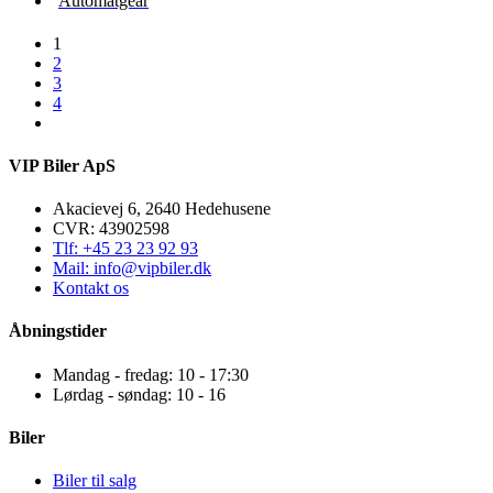
Automatgear
1
2
3
4
VIP Biler ApS
Akacievej 6, 2640 Hedehusene
CVR: 43902598
Tlf: +45 23 23 92 93
Mail: info@vipbiler.dk
Kontakt os
Åbningstider
Mandag - fredag: 10 - 17:30
Lørdag - søndag: 10 - 16
Biler
Biler til salg