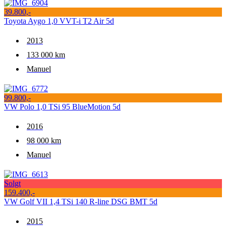
39.800,-
Toyota Aygo 1,0 VVT-i T2 Air 5d
2013
133 000 km
Manuel
99.800,-
VW Polo 1,0 TSi 95 BlueMotion 5d
2016
98 000 km
Manuel
Solgt
159.400,-
VW Golf VII 1,4 TSi 140 R-line DSG BMT 5d
2015