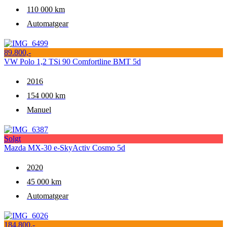
110 000 km
Automatgear
89.800,-
VW Polo 1,2 TSi 90 Comfortline BMT 5d
2016
154 000 km
Manuel
Solgt
Mazda MX-30 e-SkyActiv Cosmo 5d
2020
45 000 km
Automatgear
184.800,-