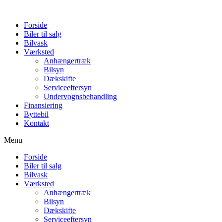
Forside
Biler til salg
Bilvask
Værksted
Anhængertræk
Bilsyn
Dækskifte
Serviceeftersyn
Undervognsbehandling
Finansiering
Byttebil
Kontakt
Menu
Forside
Biler til salg
Bilvask
Værksted
Anhængertræk
Bilsyn
Dækskifte
Serviceeftersyn