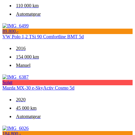
110 000 km
Automatgear
89.800,-
VW Polo 1,2 TSi 90 Comfortline BMT 5d
2016
154 000 km
Manuel
Solgt
Mazda MX-30 e-SkyActiv Cosmo 5d
2020
45 000 km
Automatgear
184.800,-