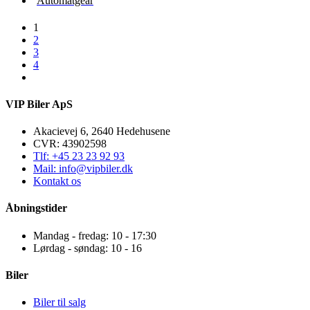
Automatgear
1
2
3
4
VIP Biler ApS
Akacievej 6, 2640 Hedehusene
CVR: 43902598
Tlf: +45 23 23 92 93
Mail: info@vipbiler.dk
Kontakt os
Åbningstider
Mandag - fredag: 10 - 17:30
Lørdag - søndag: 10 - 16
Biler
Biler til salg