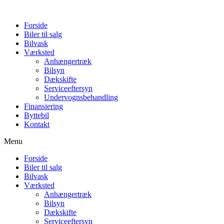
Forside
Biler til salg
Bilvask
Værksted
Anhængertræk
Bilsyn
Dækskifte
Serviceeftersyn
Undervognsbehandling
Finansiering
Byttebil
Kontakt
Menu
Forside
Biler til salg
Bilvask
Værksted
Anhængertræk
Bilsyn
Dækskifte
Serviceeftersyn