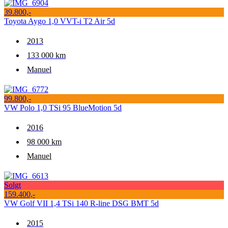
39.800,-
Toyota Aygo 1,0 VVT-i T2 Air 5d
2013
133 000 km
Manuel
99.800,-
VW Polo 1,0 TSi 95 BlueMotion 5d
2016
98 000 km
Manuel
Solgt
159.400,-
VW Golf VII 1,4 TSi 140 R-line DSG BMT 5d
2015