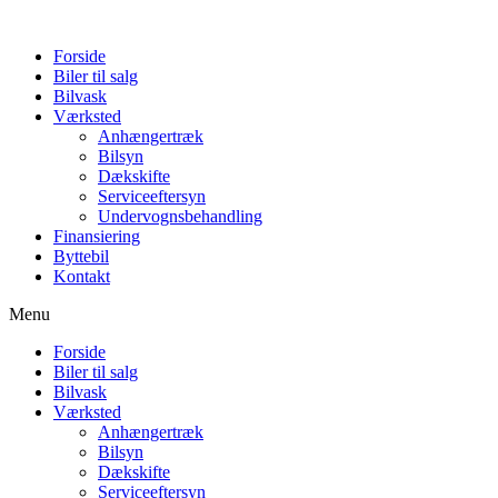
Forside
Biler til salg
Bilvask
Værksted
Anhængertræk
Bilsyn
Dækskifte
Serviceeftersyn
Undervognsbehandling
Finansiering
Byttebil
Kontakt
Menu
Forside
Biler til salg
Bilvask
Værksted
Anhængertræk
Bilsyn
Dækskifte
Serviceeftersyn