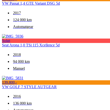
VW Passat 1,4 GTE Variant DSG 5d
2017
124 000 km
Automatgear
Solgt
Seat Arona 1,0 TSi 115 Xcellence 5d
2018
94 000 km
Manuel
139.800,-
VW GOLF 7 STYLE AUTGEAR
2016
136 000 km