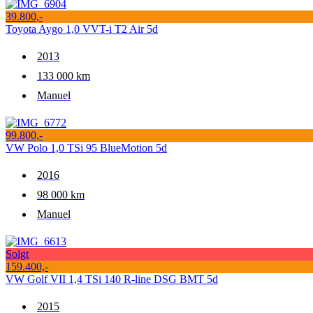
39.800,-
Toyota Aygo 1,0 VVT-i T2 Air 5d
2013
133 000 km
Manuel
99.800,-
VW Polo 1,0 TSi 95 BlueMotion 5d
2016
98 000 km
Manuel
Solgt
159.400,-
VW Golf VII 1,4 TSi 140 R-line DSG BMT 5d
2015