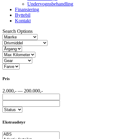
Undervognsbehandling
Finansiering
Byttebil
Kontakt
Search Options
Pris
2.000,- — 200.000,-
Ekstraudstyr