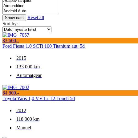
Reset all
Sort by:
83.600,-
Ford Fiesta 1,0 SCTi 100 Titanium aut. 5d
2015
133 000 km
Automatgear
64.800,-
Toyota Yaris 1,0 VVT-i T2 Touch 5d
2012
118 000 km
Manuel