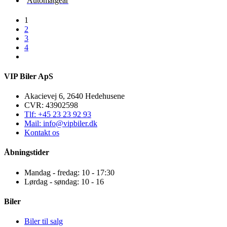
Automatgear
1
2
3
4
VIP Biler ApS
Akacievej 6, 2640 Hedehusene
CVR: 43902598
Tlf: +45 23 23 92 93
Mail: info@vipbiler.dk
Kontakt os
Åbningstider
Mandag - fredag: 10 - 17:30
Lørdag - søndag: 10 - 16
Biler
Biler til salg