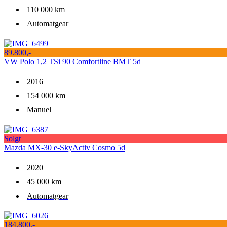
110 000 km
Automatgear
89.800,-
VW Polo 1,2 TSi 90 Comfortline BMT 5d
2016
154 000 km
Manuel
Solgt
Mazda MX-30 e-SkyActiv Cosmo 5d
2020
45 000 km
Automatgear
184.800,-