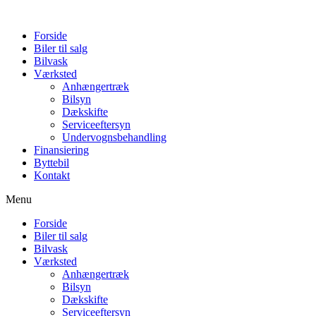
Forside
Biler til salg
Bilvask
Værksted
Anhængertræk
Bilsyn
Dækskifte
Serviceeftersyn
Undervognsbehandling
Finansiering
Byttebil
Kontakt
Menu
Forside
Biler til salg
Bilvask
Værksted
Anhængertræk
Bilsyn
Dækskifte
Serviceeftersyn