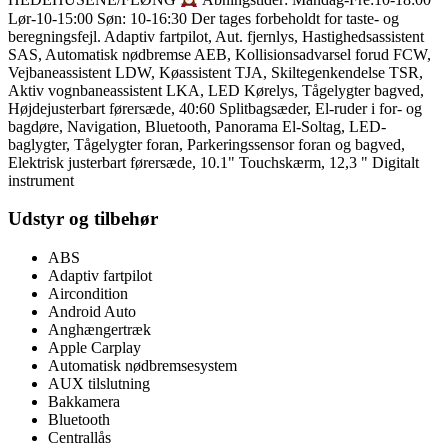
HEDEHUSENE/FLØNG
Åbningstider: Mandag-Fre:10-18:00
Lør-10-15:00 Søn: 10-16:30 Der tages forbeholdt for taste- og
beregningsfejl. Adaptiv fartpilot, Aut. fjernlys, Hastighedsassistent
SAS, Automatisk nødbremse AEB, Kollisionsadvarsel forud FCW,
Vejbaneassistent LDW, Køassistent TJA, Skiltegenkendelse TSR,
Aktiv vognbaneassistent LKA, LED Kørelys, Tågelygter bagved,
Højdejusterbart førersæde, 40:60 Splitbagsæder, El-ruder i for- og
bagdøre, Navigation, Bluetooth, Panorama El-Soltag, LED-
baglygter, Tågelygter foran, Parkeringssensor foran og bagved,
Elektrisk justerbart førersæde, 10.1" Touchskærm, 12,3 " Digitalt
instrument
Udstyr og tilbehør
ABS
Adaptiv fartpilot
Aircondition
Android Auto
Anghængertræk
Apple Carplay
Automatisk nødbremsesystem
AUX tilslutning
Bakkamera
Bluetooth
Centrallås