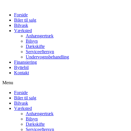
Forside
Biler til salg
Bilvask
Værksted
Anhængertræk
Bilsyn
Dækskifte
Serviceeftersyn
Undervognsbehandling
Finansiering
Byttebil
Kontakt
Menu
Forside
Biler til salg
Bilvask
Værksted
Anhængertræk
Bilsyn
Dækskifte
Serviceeftersyn