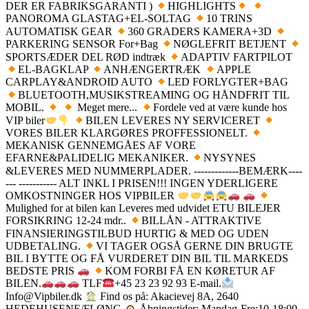
DER ER FABRIKSGARANTI )
HIGHLIGHTS
PANOROMA GLASTAG+EL-SOLTAG
10 TRINS
AUTOMATISK GEAR
360 GRADERS KAMERA+3D
PARKERING SENSOR For+Bag
NØGLEFRIT BETJENT
SPORTSÆDER DEL RØD indtræk
ADAPTIV FARTPILOT
EL-BAGKLAP
ANHÆNGERTRÆK
APPLE
CARPLAY&ANDROID AUTO
LED FORLYGTER+BAG
BLUETOOTH,MUSIKSTREAMING OG HÅNDFRIT TIL
MOBIL.
Meget mere...
Fordele ved at være kunde hos
VIP biler
BILEN LEVERES NY SERVICERET
VORES BILER KLARGØRES PROFFESSIONELT.
MEKANISK GENNEMGÅES AF VORE
EFARNE&PALIDELIG MEKANIKER.
NYSYNES
&LEVERES MED NUMMERPLADER. -------------BEMÆRK----
--- ----------- ALT INKL I PRISEN!!! INGEN YDERLIGERE
OMKOSTNINGER HOS VIPBILER
Mulighed for at bilen kan Leveres med udvidet ETU BILEJER
FORSIKRING 12-24 mdr..
BILLÅN - ATTRAKTIVE
FINANSIERINGSTILBUD HURTIG & MED OG UDEN
UDBETALING.
VI TAGER OGSÅ GERNE DIN BRUGTE
BIL I BYTTE OG FÅ VURDERET DIN BIL TIL MARKEDS
BEDSTE PRIS
KOM FORBI FÅ EN KØRETUR AF
BILEN.
TLF
+45 23 23 92 93 E-mail.
Info@Vipbiler.dk
Find os på: Akacievej 8A, 2640