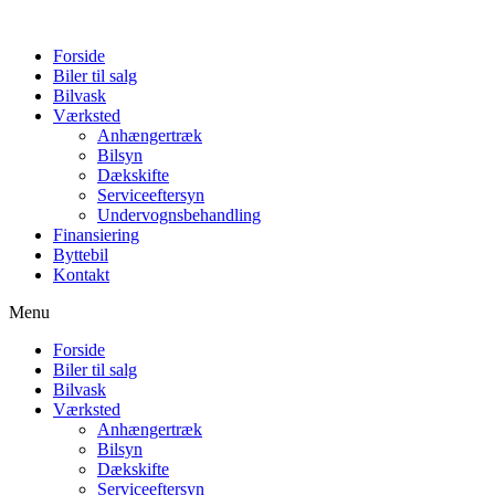
Forside
Biler til salg
Bilvask
Værksted
Anhængertræk
Bilsyn
Dækskifte
Serviceeftersyn
Undervognsbehandling
Finansiering
Byttebil
Kontakt
Menu
Forside
Biler til salg
Bilvask
Værksted
Anhængertræk
Bilsyn
Dækskifte
Serviceeftersyn