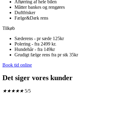
Aftørring af hele bilen
Måtter bankes og rengøres
Duftfrisker
Fælge&Dæk rens
Tilkøb
Sæderens - pr sæde 125kr
Polering - fra 2499 kr.
Hundehår - fra 149kr
Grudigt fælge rens fra pr stk 35kr
Book tid online
Det siger vores kunder
★
★
★
★
★
5/5