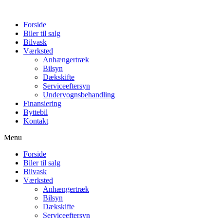
Forside
Biler til salg
Bilvask
Værksted
Anhængertræk
Bilsyn
Dækskifte
Serviceeftersyn
Undervognsbehandling
Finansiering
Byttebil
Kontakt
Menu
Forside
Biler til salg
Bilvask
Værksted
Anhængertræk
Bilsyn
Dækskifte
Serviceeftersyn