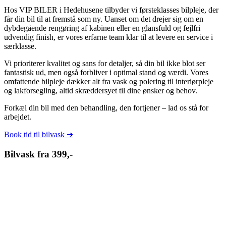
Hos VIP BILER i Hedehusene tilbyder vi førsteklasses bilpleje, der
får din bil til at fremstå som ny. Uanset om det drejer sig om en
dybdegående rengøring af kabinen eller en glansfuld og fejlfri
udvendig finish, er vores erfarne team klar til at levere en service i
særklasse.
Vi prioriterer kvalitet og sans for detaljer, så din bil ikke blot ser
fantastisk ud, men også forbliver i optimal stand og værdi. Vores
omfattende bilpleje dækker alt fra vask og polering til interiørpleje
og lakforsegling, altid skræddersyet til dine ønsker og behov.
Forkæl din bil med den behandling, den fortjener – lad os stå for
arbejdet.
Book tid til bilvask ➔
Bilvask fra 399,-